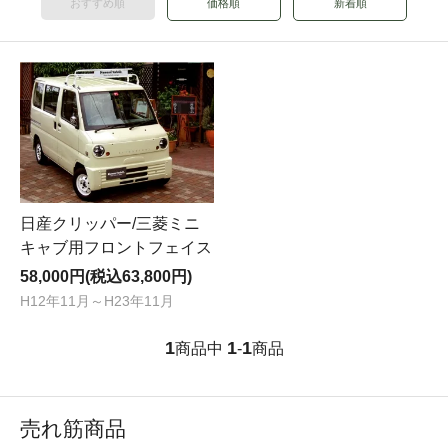
おすすめ順
価格順
新着順
日産クリッパー/三菱ミニ
キャブ用フロントフェイス
58,000円(税込63,800円)
H12年11月～H23年11月
1
1
1
商品中
-
商品
売れ筋商品