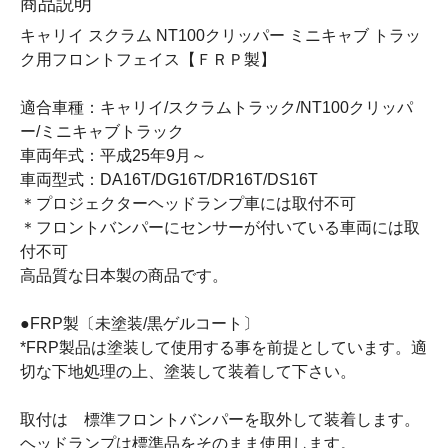
商品説明
キャリイ スクラム NT100クリッパー ミニキャブ トラッ
ク用フロントフェイス【ＦＲＰ製】
適合車種：キャリイ/スクラムトラック/NT100クリッパ
ー/ミニキャブトラック
車両年式：平成25年9月～
車両型式：DA16T/DG16T/DR16T/DS16T
＊プロジェクターヘッドランプ車には取付不可
＊フロントバンパーにセンサーが付いている車両には取
付不可
高品質な日本製の商品です。
●FRP製〔未塗装/黒ゲルコート〕
*FRP製品は塗装して使用する事を前提としています。適
切な下地処理の上、塗装して装着して下さい。
取付は 標準フロントバンパーを取外して装着します。
ヘッドランプは標準品をそのまま使用します。