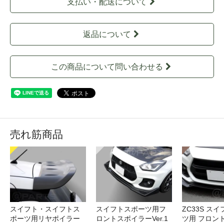
支払い・配送について
返品について
この商品について問い合わせる
売れ筋商品
スイフト・スイフトス
スイフトスポーツ用フ
ZC33S ス
ポーツ用リヤポイラー
ロントスポイラーVer.1
ツ用 フロン